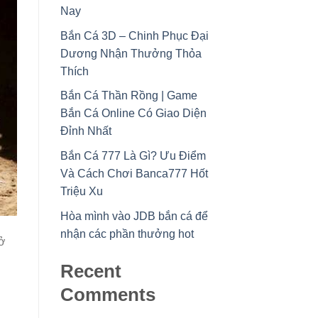
Nay
Bắn Cá 3D – Chinh Phục Đại
Dương Nhận Thưởng Thỏa
Thích
Bắn Cá Thần Rồng | Game
Bắn Cá Online Có Giao Diện
Đỉnh Nhất
Bắn Cá 777 Là Gì? Ưu Điểm
Và Cách Chơi Banca777 Hốt
Triệu Xu
Hòa mình vào JDB bắn cá để
nhận các phần thưởng hot
rở
Recent
Comments