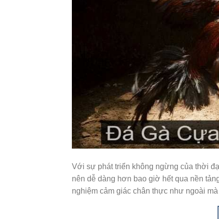
Với sự phát triển không ngừng của thời đại
nên dễ dàng hơn bao giờ hết qua nền tảng
nghiệm cảm giác chân thực như ngoài mà 