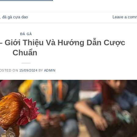
,
đá gà cựa dao
Leave a com
ĐÁ GÀ
– Giới Thiệu Và Hướng Dẫn Cược
Chuẩn
OSTED ON
15/09/2024
BY
ADMIN