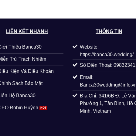
LIÊN KẾT NHANH
THÔNG TIN
Giới Thiệu Banca30
Website:
https://banca30.wedding/
Miễn Trừ Trách Nhiệm
Số Điện Thoại: 0983234
Điều Kiện Và Điều Khoản
Email:
Chính Sách Bảo Mật
Banca30wedding@info.v
Liên Hệ Banca30
Địa Chỉ: 341/6B Đ. Lê Vă
Phường 1, Tân Bình, Hồ 
CEO Robin Huỳnh
Minh, Vietnam