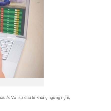
Châu Á. Với sự đầu tư không ngừng nghỉ,