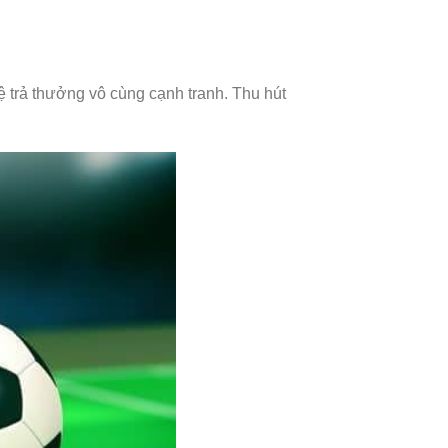
ệ trả thưởng vô cùng cạnh tranh. Thu hút