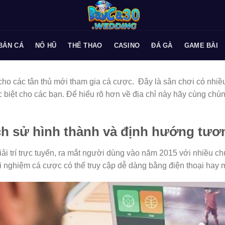
BẮN CÁ
NỔ HŨ
THỂ THAO
CASINO
ĐÁ GÀ
GAME BÀI
ho các tân thủ mới tham gia cá cược. Đây là sân chơi có nhiề
biệt cho các bạn. Để hiểu rõ hơn về địa chỉ này hãy cùng chún
ịch sử hình thành và định hướng tươn
iải trí trực tuyến, ra mắt người dùng vào năm 2015 với nhiều 
ải nghiệm cá cược có thể truy cập dễ dàng bằng điện thoại hay m