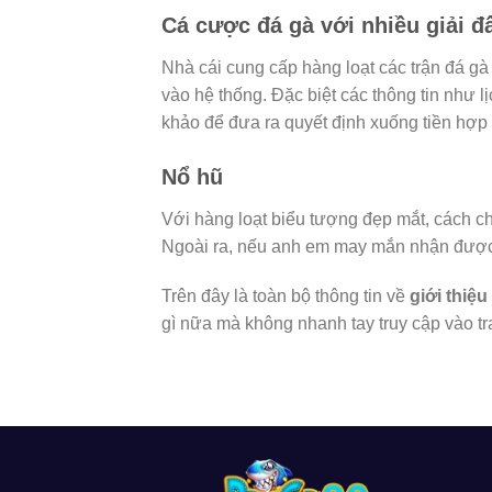
Cá cược đá gà với nhiều giải đ
Nhà cái cung cấp hàng loạt các trận đá gà 
vào hệ thống. Đặc biệt các thông tin như lị
khảo để đưa ra quyết định xuống tiền hợp 
Nổ hũ
Với hàng loạt biểu tượng đẹp mắt, cách c
Ngoài ra, nếu anh em may mắn nhận được g
Trên đây là toàn bộ thông tin về
giới thiệ
gì nữa mà không nhanh tay truy cập vào t