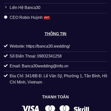
Liên Hệ Banca30
CEO Robin Huỳnh
THÔNG TIN
Website: https://banca30.wedding/
Số Điện Thoại: 09832341258
Email:
Banca30wedding@info.vn
Địa Chỉ: 341/6B Đ. Lê Văn Sỹ, Phường 1, Tân Bình, Hồ
Chí Minh, Vietnam
THANH TOÁN