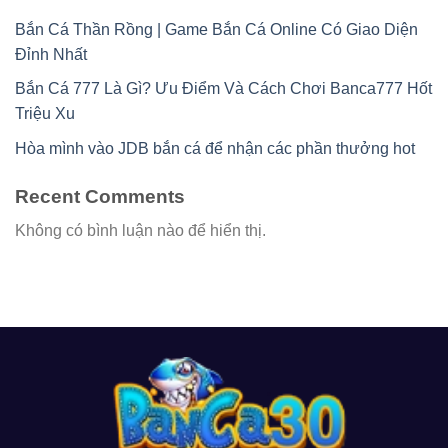
Bắn Cá Thần Rồng | Game Bắn Cá Online Có Giao Diện
Đỉnh Nhất
Bắn Cá 777 Là Gì? Ưu Điểm Và Cách Chơi Banca777 Hốt
Triệu Xu
Hòa mình vào JDB bắn cá để nhận các phần thưởng hot
Recent Comments
Không có bình luận nào để hiển thị.