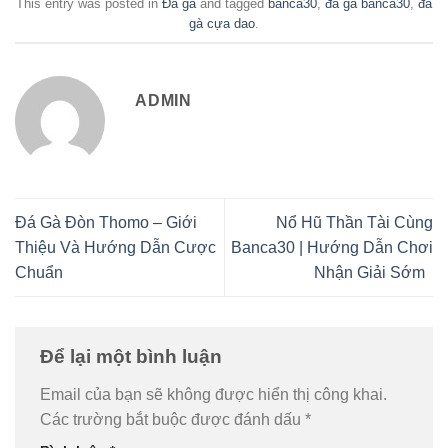
This entry was posted in
Đá gà
and tagged
banca30
,
đá gà banca30
,
đá
gà cựa dao
.
ADMIN
Đá Gà Đòn Thomo – Giới
Nổ Hũ Thần Tài Cùng
Thiệu Và Hướng Dẫn Cược
Banca30 | Hướng Dẫn Chơi
Chuẩn
Nhận Giải Sớm
Để lại một bình luận
Email của bạn sẽ không được hiển thị công khai.
Các trường bắt buộc được đánh dấu
*