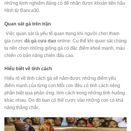
những kinh nghiệm đáng có để nhận được khoản tiền hậu
hĩnh từ Banca30.
Quan sát gà trên trận
Việc quan sát là yếu tố quan trọng khi người chơi tham
gia cược
đá gà cựa dao
online. Cụ thể khi quan sát chúng
ta nên chọn những giống gà có đặc điểm khoẻ mạnh, máu
chiến có bản năng chiến đấu cao.
Hiểu biết về tính cách
Hiểu rõ về tính cách gà sẽ nắm được những điểm yếu
điểm mạnh của từng con.Mỗi con đều có tính cách riêng
phân biệt qua phản ứng, tính cách trong những tình huống
khác nhau. Do đó bạn có thể cược vào những con có khả
năng thắng chắc.