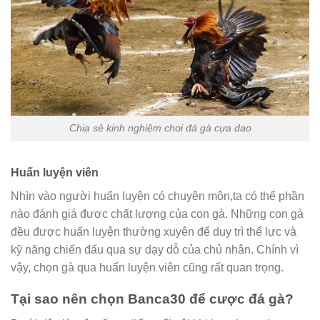
Chia sẻ kinh nghiệm chơi đá gà cựa dao
Huấn luyện viên
Nhìn vào người huấn luyện có chuyên môn,ta có thể phần
nào đánh giá được chất lượng của con gà. Những con gà
đều được huấn luyện thường xuyên để duy trì thể lực và
kỹ năng chiến đấu qua sự dạy dỗ của chủ nhân. Chính vì
vậy, chọn gà qua huấn luyện viên cũng rất quan trọng.
Tại sao nên chọn Banca30 để cược đá gà?