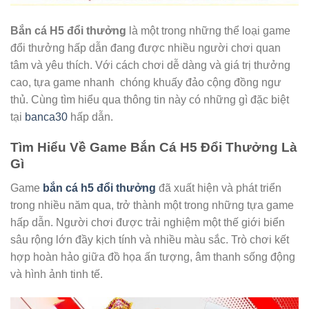
Bắn cá H5 đổi thưởng
là một trong những thể loại game
đổi thưởng hấp dẫn đang được nhiều người chơi quan
tâm và yêu thích. Với cách chơi dễ dàng và giá trị thưởng
cao, tựa game nhanh chóng khuấy đảo cộng đồng ngư
thủ. Cùng tìm hiểu qua thông tin này có những gì đặc biệt
tại
banca30
hấp dẫn.
Tìm Hiểu Về Game Bắn Cá H5 Đổi Thưởng Là
Gì
Game
bắn cá h5 đổi thưởng
đã xuất hiện và phát triển
trong nhiều năm qua, trở thành một trong những tựa game
hấp dẫn. Người chơi được trải nghiệm một thế giới biển
sâu rộng lớn đầy kịch tính và nhiều màu sắc. Trò chơi kết
hợp hoàn hảo giữa đồ họa ấn tượng, âm thanh sống động
và hình ảnh tinh tế.