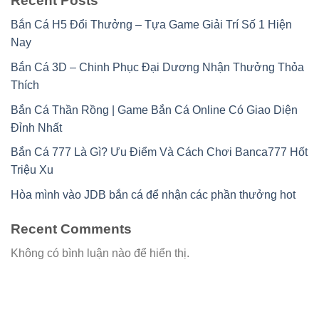
Recent Posts
Bắn Cá H5 Đổi Thưởng – Tựa Game Giải Trí Số 1 Hiện
Nay
Bắn Cá 3D – Chinh Phục Đại Dương Nhận Thưởng Thỏa
Thích
Bắn Cá Thần Rồng | Game Bắn Cá Online Có Giao Diện
Đỉnh Nhất
Bắn Cá 777 Là Gì? Ưu Điểm Và Cách Chơi Banca777 Hốt
Triệu Xu
Hòa mình vào JDB bắn cá để nhận các phần thưởng hot
Recent Comments
Không có bình luận nào để hiển thị.