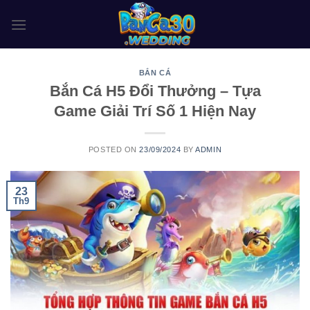
Skip
to
content
BẮN CÁ
Bắn Cá H5 Đổi Thưởng – Tựa
Game Giải Trí Số 1 Hiện Nay
POSTED ON
23/09/2024
BY
ADMIN
23
Th9