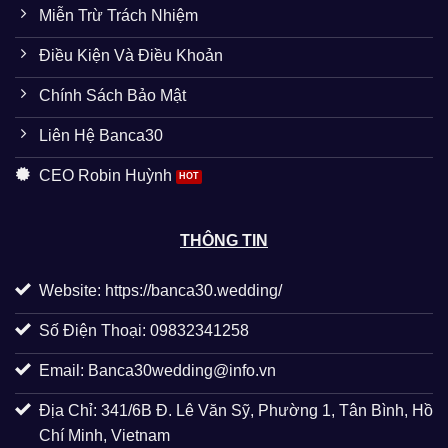
Miễn Trừ Trách Nhiệm
Điều Kiện Và Điều Khoản
Chính Sách Bảo Mật
Liên Hệ Banca30
CEO Robin Huỳnh
THÔNG TIN
Website: https://banca30.wedding/
Số Điện Thoại: 09832341258
Email:
Banca30wedding@info.vn
Địa Chỉ: 341/6B Đ. Lê Văn Sỹ, Phường 1, Tân Bình, Hồ
Chí Minh, Vietnam