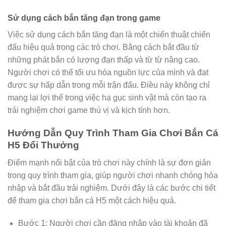
Sử dụng cách bắn tăng đạn trong game
Việc sử dụng cách bắn tăng đạn là một chiến thuật chiến
đấu hiệu quả trong các trò chơi. Bằng cách bắt đầu từ
những phát bắn có lượng đạn thấp và từ từ nâng cao.
Người chơi có thể tối ưu hóa nguồn lực của mình và đạt
được sự hấp dẫn trong mỗi trận đấu. Điều này không chỉ
mang lại lợi thế trong việc hạ gục sinh vật mà còn tạo ra
trải nghiệm chơi game thú vị và kịch tính hơn.
Hướng Dẫn Quy Trình Tham Gia Chơi Bắn Cá
H5 Đổi Thưởng
Điểm mạnh nổi bật của trò chơi này chính là sự đơn giản
trong quy trình tham gia, giúp người chơi nhanh chóng hòa
nhập và bắt đầu trải nghiệm. Dưới đây là các bước chi tiết
để tham gia chơi bắn cá H5 một cách hiệu quả.
Bước 1: Người chơi cần đăng nhập vào tài khoản đã