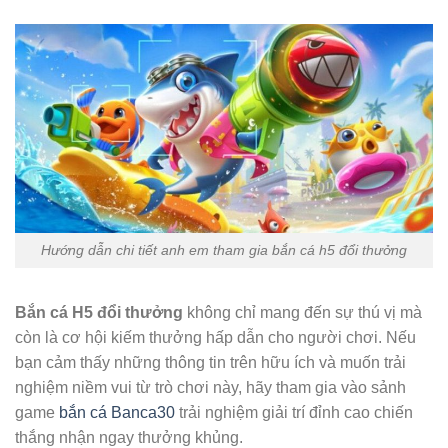
Hướng dẫn chi tiết anh em tham gia bắn cá h5 đổi thưởng
Bắn cá H5 đổi thưởng
không chỉ mang đến sự thú vị mà
còn là cơ hội kiếm thưởng hấp dẫn cho người chơi. Nếu
bạn cảm thấy những thông tin trên hữu ích và muốn trải
nghiệm niềm vui từ trò chơi này, hãy tham gia vào sảnh
game
bắn cá Banca30
trải nghiệm giải trí đỉnh cao chiến
thắng nhận ngay thưởng khủng.