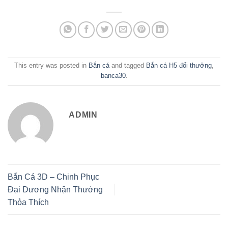
This entry was posted in
Bắn cá
and tagged
Bắn cá H5 đổi thưởng
,
banca30
.
ADMIN
Bắn Cá 3D – Chinh Phục
Đại Dương Nhận Thưởng
Thỏa Thích