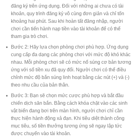
đăng ký trên ứng dụng. Đối với những ai chưa có tài
khoản, quy trình đăng ký vô cùng đơn giản và chỉ tốn
khoảng hai phút. Sau khi hoàn tất đăng nhập, người
chơi cần tiến hành nạp tiền vào tài khoản để có thể
tham gia trò chơi.
Bước 2: Hãy lựa chọn phòng chơi phù hợp. Ứng dụng
cung cấp đa dạng các phòng chơi với mức độ khó khác
nhau. Mỗi phòng chơi sẽ có mức nổ súng cơ bản tương
ứng với số tiền xu đã quy đổi. Người chơi có thể điều
chỉnh mức độ bắn súng linh hoạt bằng các nút (+) và (-)
theo nhu cầu của bản thân.
Bước 3: Bạn sẽ chọn mức cược phù hợp và bắt đầu
chiến dịch săn bắn. Bằng cách khóa chặt vào các sinh
vật biển đang bơi trên màn hình, người chơi chỉ cần
thực hiện hành động xả đạn. Khi tiêu diệt thành công
mục tiêu, số tiền thưởng tương ứng sẽ ngay lập tức
được chuyển vào tài khoản.