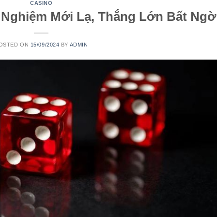
CASINO
ải Nghiệm Mới Lạ, Thắng Lớn Bất Ngờ
OSTED ON
15/09/2024
BY
ADMIN