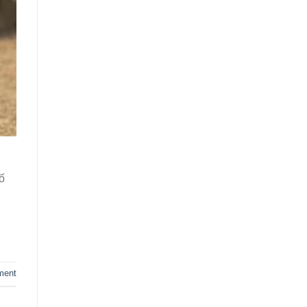
ố
ment