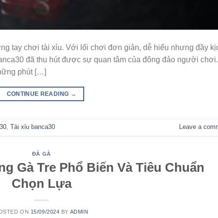
 tay chơi tài xỉu. Với lối chơi đơn giản, dễ hiểu nhưng đầy kị
ỉu banca30 đã thu hút được sự quan tâm của đông đảo người chơi.
hững phút […]
CONTINUE READING
→
30
,
Tài xỉu banca30
Leave a com
ĐÁ GÀ
ng Gà Tre Phổ Biến Và Tiêu Chuẩn
Chọn Lựa
OSTED ON
15/09/2024
BY
ADMIN