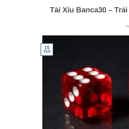
Tài Xỉu Banca30 – Tr
P
15
Th9