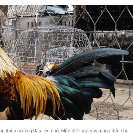
tại nhiều trường đấu lớn nhỏ. Môn thể thao này mang đến cho