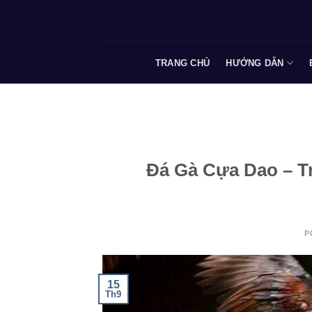
Skip
to
content
TRANG CHỦ
HƯỚNG DẪN
Đá Gà Cựa Dao – T
P
15
Th9