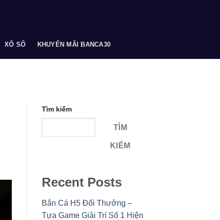
XỔ SỐ
KHUYẾN MÃI BANCA30
Tìm kiếm
TÌM
KIẾM
Recent Posts
Bắn Cá H5 Đổi Thưởng –
Tựa Game Giải Trí Số 1 Hiện