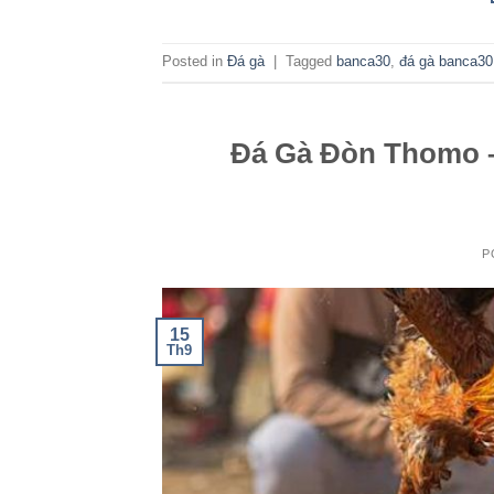
Posted in
Đá gà
|
Tagged
banca30
,
đá gà banca30
Đá Gà Đòn Thomo 
P
15
Th9