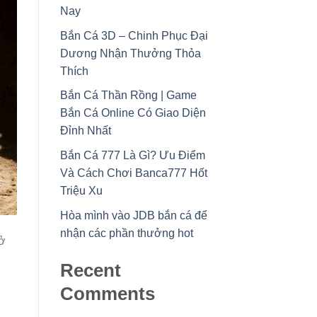
Nay
Bắn Cá 3D – Chinh Phục Đại
Dương Nhận Thưởng Thỏa
Thích
Bắn Cá Thần Rồng | Game
Bắn Cá Online Có Giao Diện
Đỉnh Nhất
Bắn Cá 777 Là Gì? Ưu Điểm
Và Cách Chơi Banca777 Hốt
Triệu Xu
Hòa mình vào JDB bắn cá để
nhận các phần thưởng hot
rở
Recent
Comments