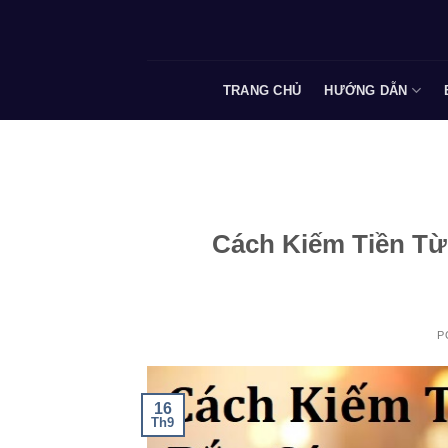
Skip
to
content
TRANG CHỦ
HƯỚNG DẪN
Cách Kiếm Tiền Từ
P
16
Th9