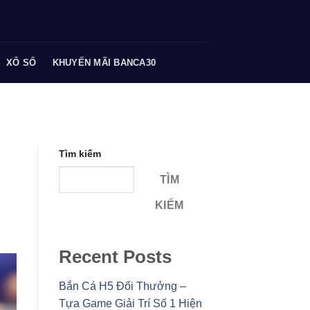
XỔ SỐ
KHUYẾN MÃI BANCA30
Tìm kiếm
TÌM
KIẾM
Recent Posts
Bắn Cá H5 Đổi Thưởng –
Tựa Game Giải Trí Số 1 Hiện