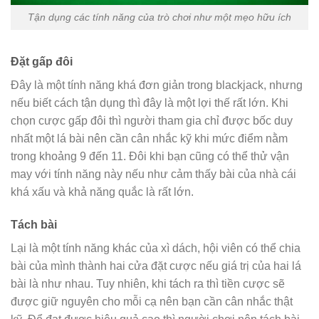
Tận dụng các tính năng của trò chơi như một mẹo hữu ích
Đặt gấp đôi
Đây là một tính năng khá đơn giản trong blackjack, nhưng
nếu biết cách tận dụng thì đây là một lợi thế rất lớn. Khi
chọn cược gấp đôi thì người tham gia chỉ được bốc duy
nhất một lá bài nên cần cân nhắc kỹ khi mức điểm nằm
trong khoảng 9 đến 11. Đôi khi bạn cũng có thể thử vận
may với tính năng này nếu như cảm thấy bài của nhà cái
khá xấu và khả năng quắc là rất lớn.
Tách bài
Lại là một tính năng khác của xì dách, hội viên có thể chia
bài của mình thành hai cửa đặt cược nếu giá trị của hai lá
bài là như nhau. Tuy nhiên, khi tách ra thì tiền cược sẽ
được giữ nguyên cho mỗi cạ nên bạn cần cân nhắc thật