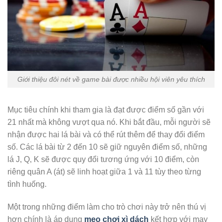
Giới thiệu đôi nét về game bài được nhiều hội viên yêu thích
Mục tiêu chính khi tham gia là đạt được điểm số gần với
21 nhất mà không vượt qua nó. Khi bắt đầu, mỗi người sẽ
nhận được hai lá bài và có thể rút thêm để thay đổi điểm
số. Các lá bài từ 2 đến 10 sẽ giữ nguyên điểm số, những
lá J, Q, K sẽ được quy đổi tương ứng với 10 điểm, còn
riêng quân A (át) sẽ linh hoạt giữa 1 và 11 tùy theo từng
tình huống.
Một trong những điểm làm cho trò chơi này trở nên thú vị
hơn chính là áp dụng
mẹo chơi xì dách
kết hợp với may