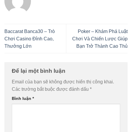
Baccarat Banca30 – Trò
Poker – Khám Phá Luật
Chơi Casino Đỉnh Cao,
Chơi Và Chiến Lược Giúp
Thưởng Lớn
Bạn Trở Thành Cao Thủ
Để lại một bình luận
Email của bạn sẽ không được hiển thị công khai.
Các trường bắt buộc được đánh dấu
*
Bình luận
*