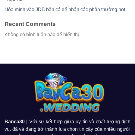
Hòa mình vào JDB bắn cá để nhận các phần thưởng hot
Recent Comments
Không có bình luận nào để hiển thị.
Banca30
| Với sự kết hợp giữa uy tín và chất lượng dịch
vụ, đã và đang trở thành lựa chọn tin cậy của nhiều người