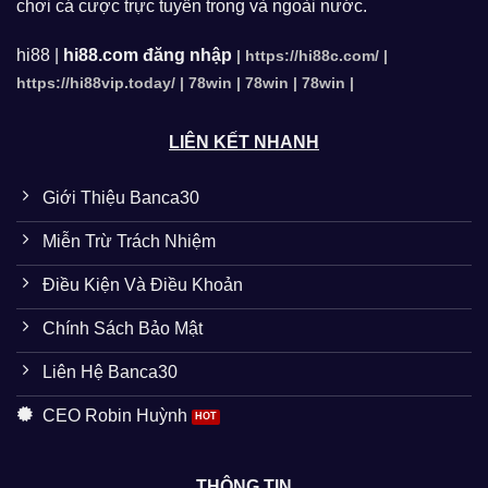
chơi cá cược trực tuyến trong và ngoài nước.
hi88
|
hi88.com đăng nhập
|
https://hi88c.com/
|
https://hi88vip.today/
|
78win
|
78win
|
78win
|
LIÊN KẾT NHANH
Giới Thiệu Banca30
Miễn Trừ Trách Nhiệm
Điều Kiện Và Điều Khoản
Chính Sách Bảo Mật
Liên Hệ Banca30
CEO Robin Huỳnh
THÔNG TIN